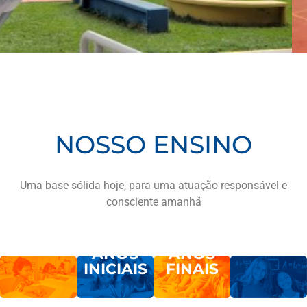
NOSSO ENSINO
Uma base sólida hoje, para uma atuação responsável e
consciente amanhã
EDUCAÇÃO
ENSINO
ENSINO
ENSINO
FUNDAMENTAL
FUNDAMENTAL
INFANTIL
MÉDIO
ANOS
ANOS
INICIAIS
FINAIS